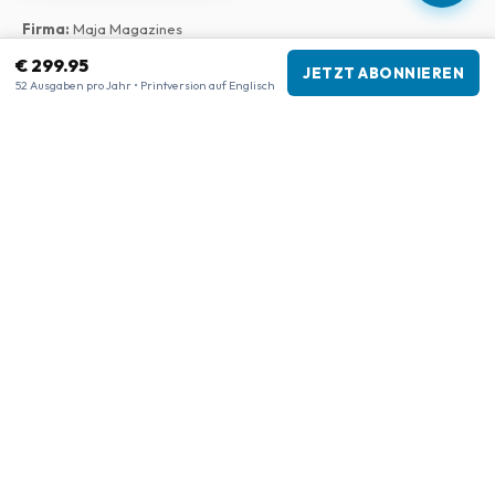
Firma
:
Maja Magazines
3043 PR Rotterdam, Niederlande
€ 299.95
JETZT ABONNIEREN
USt-IdNr.
:
NL817937778B01
52 Ausgaben pro Jahr • Printversion auf Englisch
Handelskammer
:
27300515
Unsere Shops
www.tijdschriftenzo.nl
www.englischezeitschriften.de
www.magazinesenanglais.fr
www.rivisteininglese.it
www.papermagazines.com
www.americanmagazines.co.uk
www.engelskatidskrifter.se
www.internationalemagasiner.dk
www.englanninkielisetlehdet.fi
www.revistaseningles.es
www.revistasemingles.pt