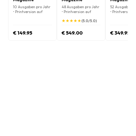
10 Ausgaben pro Jahr
48 Ausgaben pro Jahr
52 Ausgaben p
• Printversion auf
• Printversion auf
• Printversion 
Englisch
Englisch
Englisch
★
★
★
★
★
★
★
★
★
★
(5.0/5.0)
€ 149.95
€ 549.00
€ 349.95