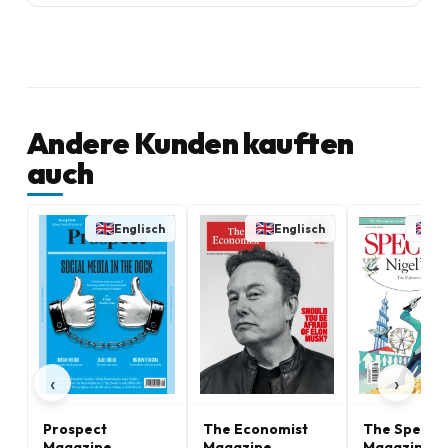
Andere Kunden kauften
auch
Englisch
Englisch
En
‹
›
Prospect
The Economist
The Specta
Magazine
Magazine
Magazine