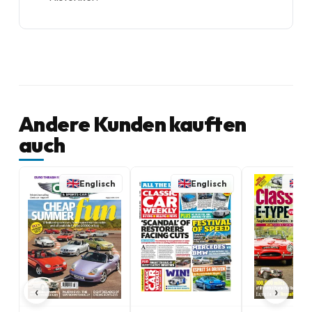
Andere Kunden kauften
auch
Englisch
Englisch
En
‹
›