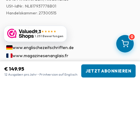
USt-IdNr.
:
NL817937778B01
Handelskammer
:
27300515
Unsere Shops
9,3
★★★★★
1.251 Bewertungen
0
www.tijdschriftenzo.nl
www.englischezeitschriften.de
www.magazinesenanglais.fr
www.rivisteininglese.it
€ 149.95
JETZT ABONNIEREN
www.papermagazines.com
12 Ausgaben pro Jahr • Printversion auf Englisch
www.americanmagazines.co.uk
www.engelskatidskrifter.se
www.internationalemagasiner.dk
www.englanninkielisetlehdet.fi
www.revistaseningles.es
www.revistasemingles.pt