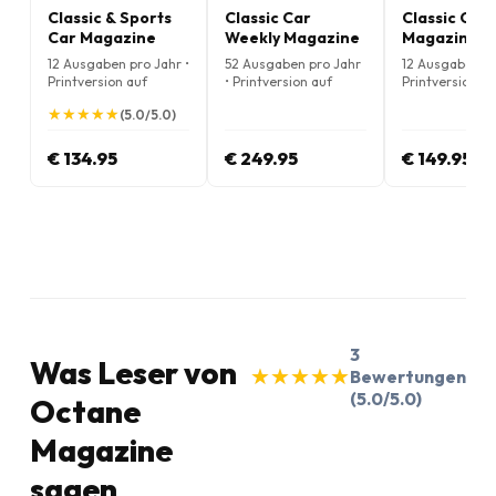
Classic & Sports
Classic Car
Classic Cars
Car Magazine
Weekly Magazine
Magazine
12 Ausgaben pro Jahr •
52 Ausgaben pro Jahr
12 Ausgaben pr
Printversion auf
• Printversion auf
Printversion au
Englisch
Englisch
Englisch
★
★
★
★
★
★
★
★
★
★
(5.0/5.0)
€ 134.95
€ 249.95
€ 149.95
3
Was Leser von
★
★
★
★
★
★
★
★
★
★
Bewertungen
(5.0/5.0)
Octane
Magazine
sagen