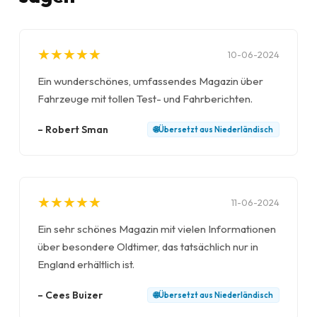
★
★
★
★
★
★
★
★
★
★
10-06-2024
Ein wunderschönes, umfassendes Magazin über
Fahrzeuge mit tollen Test- und Fahrberichten.
–
Robert Sman
🌐
Übersetzt aus
Niederländisch
★
★
★
★
★
★
★
★
★
★
11-06-2024
Ein sehr schönes Magazin mit vielen Informationen
über besondere Oldtimer, das tatsächlich nur in
England erhältlich ist.
–
Cees Buizer
🌐
Übersetzt aus
Niederländisch