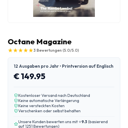
Octane Magazine
★
★
★
★
★
★
★
★
★
★
3
Bewertungen
(5.0/5.0)
12 Ausgaben pro Jahr • Printversion auf Englisch
€ 149.95
Kostenloser Versand nach Deutschland
Keine automatische Verlängerung
Keine versteckten Kosten
Verschenken oder selbst behalten
Unsere Kunden bewerten uns mit ⭐
9.3
(
basierend
auf 1251 Bewertungen
)