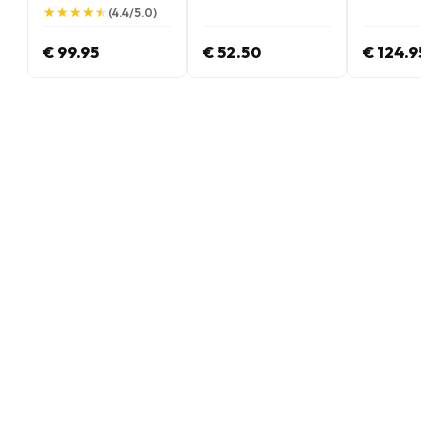
★
★
★
★
★
★
★
★
★
★
(4.4/5.0)
€ 99.95
€ 52.50
€ 124.95