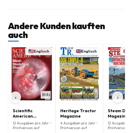
Andere Kunden kauften
auch
Englisch
Englisch
En
‹
›
Scientific
Heritage Tractor
Steam Days
American
Magazine
Magazine
Magazine
12 Ausgaben pro Jahr •
4 Ausgaben pro Jahr •
12 Ausgaben pr
Printversion auf
Printversion auf
Printversion au
Englisch
Englisch
Englisch