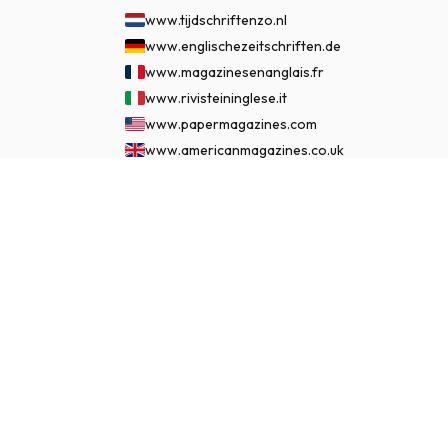
www.tijdschriftenzo.nl
www.englischezeitschriften.de
www.magazinesenanglais.fr
www.rivisteininglese.it
www.papermagazines.com
www.americanmagazines.co.uk
www.engelskatidskrifter.se
€ 99.95
www.internationalemagasiner.dk
JETZT ABONNIEREN
www.englanninkielisetlehdet.fi
www.revistaseningles.es
www.revistasemingles.pt