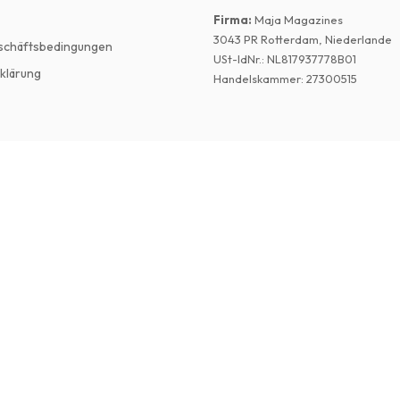
Firma
:
Maja Magazines
3043 PR Rotterdam, Niederlande
schäftsbedingungen
USt-IdNr.
:
NL817937778B01
klärung
Handelskammer
:
27300515