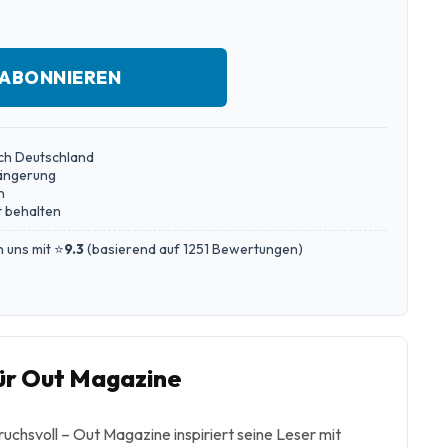
 ABONNIEREN
ch Deutschland
längerung
n
 behalten
 uns mit ⭐
9.3
(
basierend auf 1251 Bewertungen
)
r Out Magazine
pruchsvoll – Out Magazine inspiriert seine Leser mit