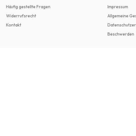
Häufig gestellte Fragen
Impressum
Widerrufsrecht
Allgemeine Ge
Kontakt
Datenschutzer
Beschwerden
Out Magazine
12 Ausgaben pro Jahr • Printversion auf Englisch