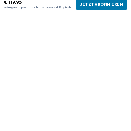
€ 119.95
JETZT ABONNIEREN
6 Ausgaben pro Jahr • Printversion auf Englisch
Unternehmensinformationen
Firma
:
Maja Magazines
3043 PR Rotterdam, Niederlande
USt-IdNr.
:
NL817937778B01
Handelskammer
:
27300515
Unsere Shops
www.tijdschriftenzo.nl
www.englischezeitschriften.de
www.magazinesenanglais.fr
www.rivisteininglese.it
www.papermagazines.com
www.americanmagazines.co.uk
www.engelskatidskrifter.se
www.internationalemagasiner.dk
www.englanninkielisetlehdet.fi