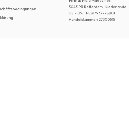
Firma
:
Maja Magazines
3043 PR Rotterdam, Niederlande
schäftsbedingungen
USt-IdNr.
:
NL817937778B01
klärung
Handelskammer
:
27300515
©
2026
Englische Zeitschriften