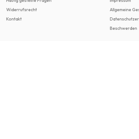
Häufig gestellte Fragen
Impressum
Widerrufsrecht
Allgemeine Ge
Kontakt
Datenschutzer
Beschwerden
Stern (Deutsch)
52 Ausgaben pro Jahr • Printversion auf Deutsch