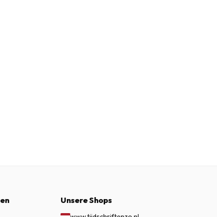
nen
Unsere Shops
www.tijdschriftenzo.nl