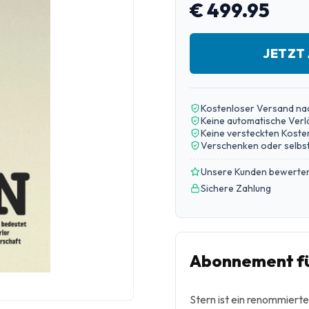
€ 499.95
JETZT
Kostenloser Versand na
Keine automatische Ver
Keine versteckten Koste
Verschenken oder selbst
Unsere Kunden bewerten
Sichere Zahlung
Abonnement fü
Stern ist ein renommiert