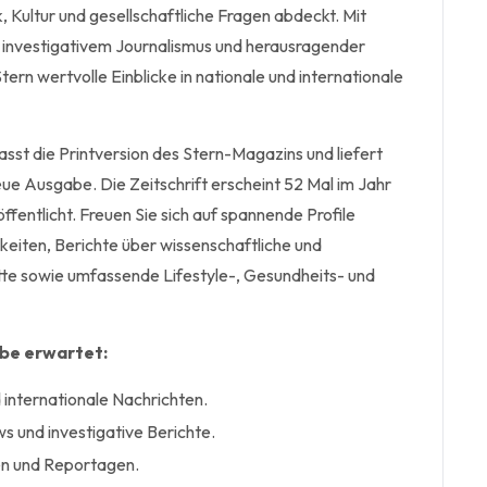
ik, Kultur und gesellschaftliche Fragen abdeckt. Mit
, investigativem Journalismus und herausragender
tern wertvolle Einblicke in nationale und internationale
t die Printversion des Stern-Magazins und liefert
ue Ausgabe. Die Zeitschrift erscheint 52 Mal im Jahr
ffentlicht. Freuen Sie sich auf spannende Profile
hkeiten, Berichte über wissenschaftliche und
tte sowie umfassende Lifestyle-, Gesundheits- und
abe erwartet:
 internationale Nachrichten.
s und investigative Berichte.
en und Reportagen.