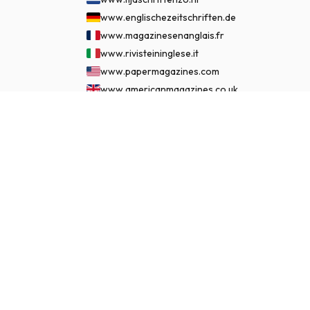
www.englischezeitschriften.de
www.magazinesenanglais.fr
www.rivisteininglese.it
www.papermagazines.com
www.americanmagazines.co.uk
www.engelskatidskrifter.se
€ 499.95
JETZT ABONNIEREN
www.internationalemagasiner.dk
www.englanninkielisetlehdet.fi
www.revistaseningles.es
www.revistasemingles.pt