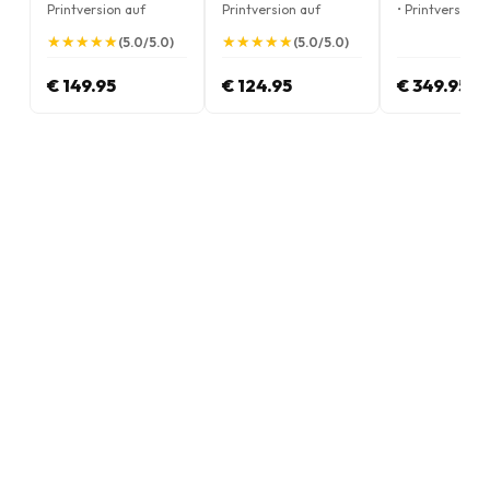
Printversion auf
Printversion auf
• Printversion 
Englisch
Englisch
Englisch
★
★
★
★
★
★
★
★
★
★
★
★
★
★
★
★
★
★
★
★
(5.0/5.0)
(5.0/5.0)
€ 149.95
€ 124.95
€ 349.95