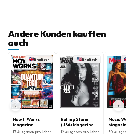
Andere Kunden kauften
auch
Englisch
Englisch
En
‹
›
How It Works
Rolling Stone
Music Week
Magazine
(USA) Magazine
Magazine
13 Ausgaben pro Jahr •
12 Ausgaben pro Jahr •
50 Ausgaben p