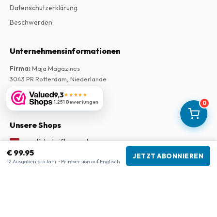
Datenschutzerklärung
Beschwerden
Unternehmensinformationen
Firma
:
Maja Magazines
3043 PR Rotterdam, Niederlande
USt-IdNr.
:
NL817937778B01
9,3
★★★★★
Handelskammer
:
27300515
1.251 Bewertungen
0
Unsere Shops
www.tijdschriftenzo.nl
€ 99.95
www.englischezeitschriften.de
JETZT ABONNIEREN
12 Ausgaben pro Jahr • Printversion auf Englisch
www.magazinesenanglais.fr
www.rivisteininglese.it
www.papermagazines.com
www.americanmagazines.co.uk