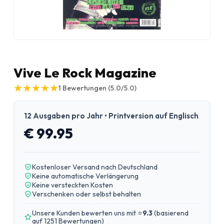
Vive Le Rock Magazine
★
★
★
★
★
★
★
★
★
★
1
Bewertungen
(5.0/5.0)
12 Ausgaben pro Jahr • Printversion auf Englisch
€ 99.95
Kostenloser Versand nach Deutschland
Keine automatische Verlängerung
Keine versteckten Kosten
Verschenken oder selbst behalten
Unsere Kunden bewerten uns mit ⭐
9.3
(
basierend
auf 1251 Bewertungen
)