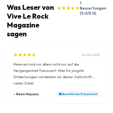
1
Was Leser von
★
★
★
★
★
★
★
★
★
★
Bewertungen
(5.0/5.0)
Vive Le Rock
Magazine
sagen
★
★
★
★
★
★
★
★
★
★
14-06-2025
Relevant und vor allem nicht nur auf die
Vergangenheit fokussiert: Was für jüngste
Entdeckungen verdanken wir dieser Zeitschrift –
vielen Dank!
–
Remi Mazens
🌐
Übersetzt aus
Französisch