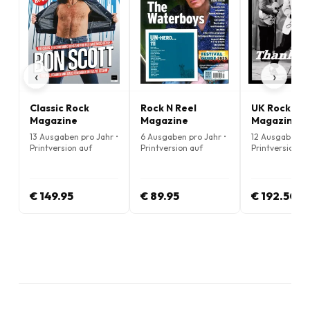
‹
›
Classic Rock
Rock N Reel
UK Rock & Ro
Magazine
Magazine
Magazine
13 Ausgaben pro Jahr •
6 Ausgaben pro Jahr •
12 Ausgaben pr
Printversion auf
Printversion auf
Printversion au
Englisch
Englisch
Englisch
€ 149.95
€ 89.95
€ 192.50