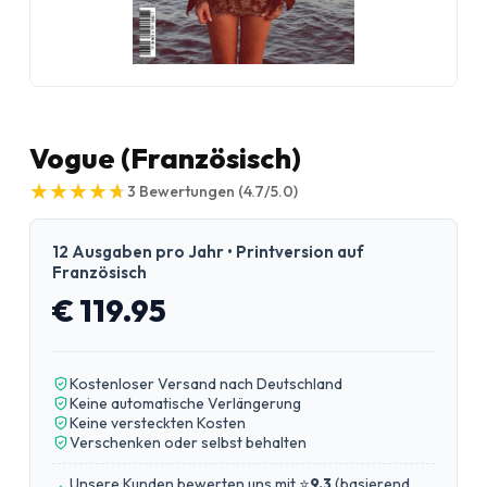
Vogue (Französisch)
★
★
★
★
★
★
★
★
★
★
3
Bewertungen
(4.7/5.0)
12 Ausgaben pro Jahr • Printversion auf
Französisch
€ 119.95
Kostenloser Versand nach Deutschland
Keine automatische Verlängerung
Keine versteckten Kosten
Verschenken oder selbst behalten
Unsere Kunden bewerten uns mit ⭐
9.3
(
basierend