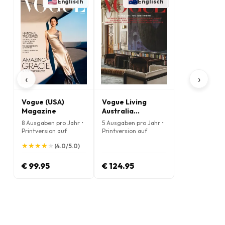
Englisch
Englisch
‹
›
Vogue (USA)
Vogue Living
Magazine
Australia
Magazine
8 Ausgaben pro Jahr •
5 Ausgaben pro Jahr •
Printversion auf
Printversion auf
Englisch
Englisch
★
★
★
★
★
★
★
★
★
★
(4.0/5.0)
€ 99.95
€ 124.95