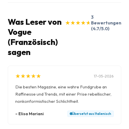
3
Was Leser von
★
★
★
★
★
★
★
★
★
★
Bewertungen
(4.7/5.0)
Vogue
(Französisch)
sagen
★
★
★
★
★
★
★
★
★
★
17-05-2026
Die besten Magazine, eine wahre Fundgrube an
Raffinesse und Trends, mit einer Prise rebellischer,
nonkonformistischer Schlichtheit.
–
Elisa Mariani
🌐
Übersetzt aus
Italienisch