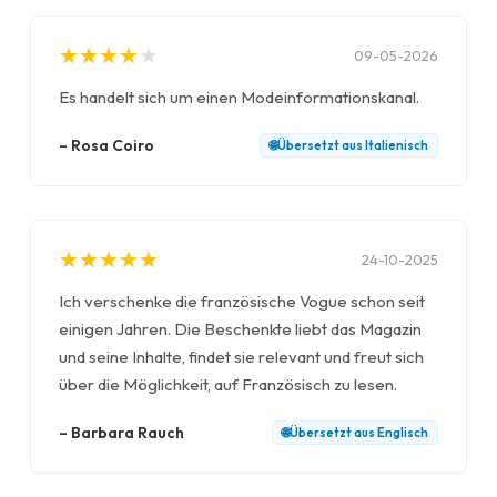
★
★
★
★
★
★
★
★
★
★
09-05-2026
Es handelt sich um einen Modeinformationskanal.
–
Rosa Coiro
🌐
Übersetzt aus
Italienisch
★
★
★
★
★
★
★
★
★
★
24-10-2025
Ich verschenke die französische Vogue schon seit
einigen Jahren. Die Beschenkte liebt das Magazin
und seine Inhalte, findet sie relevant und freut sich
über die Möglichkeit, auf Französisch zu lesen.
–
Barbara Rauch
🌐
Übersetzt aus
Englisch