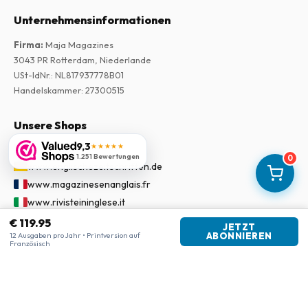
Unternehmensinformationen
Firma
:
Maja Magazines
3043 PR Rotterdam, Niederlande
USt-IdNr.
:
NL817937778B01
Handelskammer
:
27300515
Unsere Shops
9,3
★★★★★
www.tijdschriftenzo.nl
1.251 Bewertungen
0
www.englischezeitschriften.de
www.magazinesenanglais.fr
www.rivisteininglese.it
www.papermagazines.com
€ 119.95
JETZT
12 Ausgaben pro Jahr • Printversion auf
ABONNIEREN
www.americanmagazines.co.uk
Französisch
www.engelskatidskrifter.se
www.internationalemagasiner.dk
www.englanninkielisetlehdet.fi