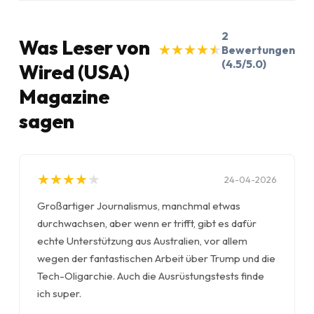
2
Was Leser von
★
★
★
★
★
★
★
★
★
★
Bewertungen
(4.5/5.0)
Wired (USA)
Magazine
sagen
★
★
★
★
★
★
★
★
★
★
24-04-2026
Großartiger Journalismus, manchmal etwas
durchwachsen, aber wenn er trifft, gibt es dafür
echte Unterstützung aus Australien, vor allem
wegen der fantastischen Arbeit über Trump und die
Tech-Oligarchie. Auch die Ausrüstungstests finde
ich super.