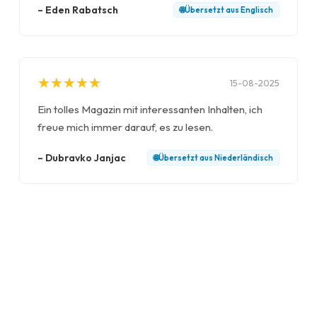
–
Eden Rabatsch
🌐
Übersetzt aus
Englisch
★
★
★
★
★
★
★
★
★
★
15-08-2025
Ein tolles Magazin mit interessanten Inhalten, ich
freue mich immer darauf, es zu lesen.
–
Dubravko Janjac
🌐
Übersetzt aus
Niederländisch