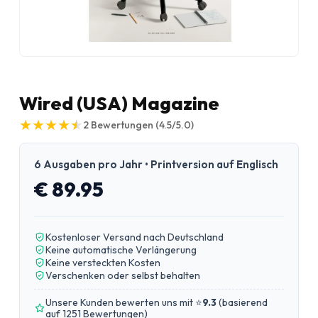
Wired (USA) Magazine
★
★
★
★
★
★
★
★
★
★
2
Bewertungen
(4.5/5.0)
6 Ausgaben pro Jahr • Printversion auf Englisch
€ 89.95
Kostenloser Versand nach Deutschland
Keine automatische Verlängerung
Keine versteckten Kosten
Verschenken oder selbst behalten
Unsere Kunden bewerten uns mit ⭐
9.3
(
basierend
auf 1251 Bewertungen
)