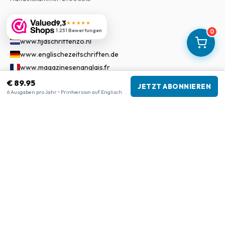
9,3
Unsere Shops
★★★★★
1.251 Bewertungen
0
www.tijdschriftenzo.nl
www.englischezeitschriften.de
www.magazinesenanglais.fr
www.rivisteininglese.it
€ 89.95
JETZT ABONNIEREN
6 Ausgaben pro Jahr • Printversion auf Englisch
www.papermagazines.com
www.americanmagazines.co.uk
www.engelskatidskrifter.se
www.internationalemagasiner.dk
www.englanninkielisetlehdet.fi
www.revistaseningles.es
www.revistasemingles.pt