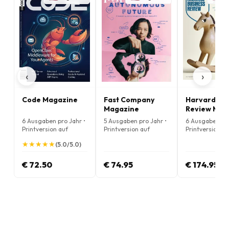
‹
›
Code Magazine
Fast Company
Harvard Bus
Magazine
Review Mag
6 Ausgaben pro Jahr •
5 Ausgaben pro Jahr •
6 Ausgaben pro
Printversion auf
Printversion auf
Printversion au
Englisch
Englisch
Englisch
★
★
★
★
★
★
★
★
★
★
(5.0/5.0)
€ 72.50
€ 74.95
€ 174.95