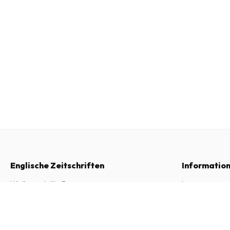
Englische Zeitschriften
Informatio
Häufig gestellte Fragen
Impressum
Widerrufsrecht
Allgemeine Ge
Alvento (Italienisch)
6 Ausgaben pro Jahr • Printversion auf Italienisch
Kontakt
Datenschutzer
Beschwerden