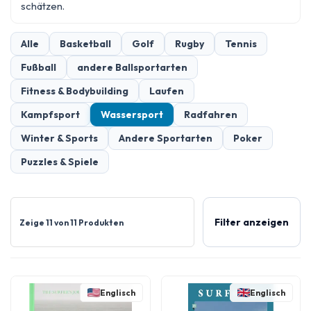
schätzen.
Alle
Basketball
Golf
Rugby
Tennis
Fußball
andere Ballsportarten
Fitness & Bodybuilding
Laufen
Kampfsport
Wassersport
Radfahren
Winter & Sports
Andere Sportarten
Poker
Puzzles & Spiele
Filter anzeigen
Zeige 11 von 11 Produkten
Englisch
Englisch