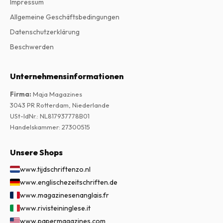
Impressum
Allgemeine Geschäftsbedingungen
Datenschutzerklärung
Beschwerden
Unternehmensinformationen
Firma
:
Maja Magazines
3043 PR Rotterdam, Niederlande
USt-IdNr.
:
NL817937778B01
Handelskammer
:
27300515
Unsere Shops
www.tijdschriftenzo.nl
www.englischezeitschriften.de
www.magazinesenanglais.fr
www.rivisteininglese.it
www.papermagazines.com