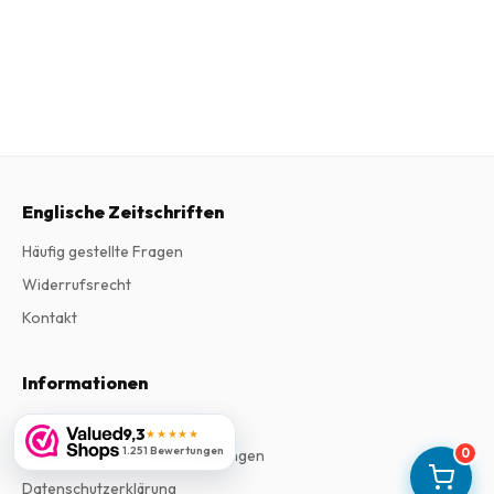
Englische Zeitschriften
Häufig gestellte Fragen
Widerrufsrecht
Kontakt
Informationen
Impressum
9,3
★★★★★
1.251 Bewertungen
0
Allgemeine Geschäftsbedingungen
Datenschutzerklärung