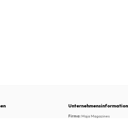
nen
Unternehmensinformatio
Firma
:
Maja Magazines
3043 PR Rotterdam, Niederlande
schäftsbedingungen