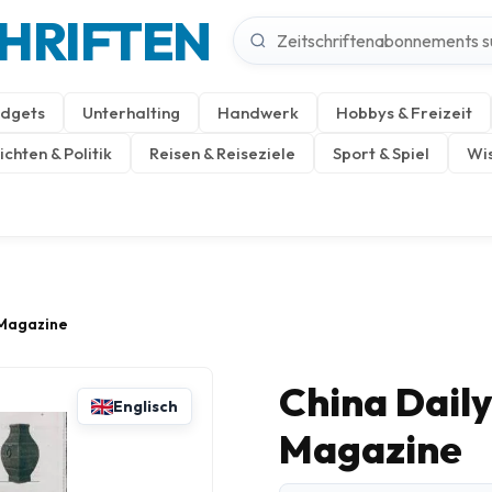
CHRIFTEN
dgets
Unterhalting
Handwerk
Hobbys & Freizeit
chten & Politik
Reisen & Reiseziele
Sport & Spiel
Wis
 Magazine
China Dail
Englisch
Magazine