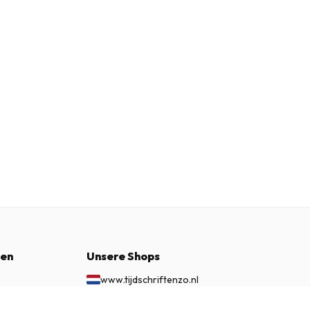
nen
Unsere Shops
www.tijdschriftenzo.nl
www.englischezeitschriften.de