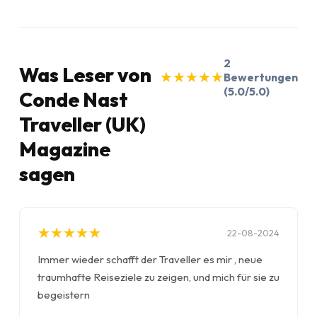
2
Was Leser von
★
★
★
★
★
★
★
★
★
★
Bewertungen
(5.0/5.0)
Conde Nast
Traveller (UK)
Magazine
sagen
★
★
★
★
★
★
★
★
★
★
22-08-2024
Immer wieder schafft der Traveller es mir , neue
traumhafte Reiseziele zu zeigen, und mich für sie zu
begeistern