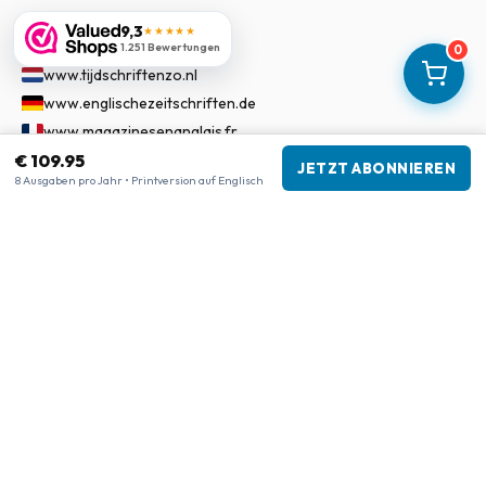
9,3
★★★★★
Unsere Shops
1.251 Bewertungen
0
www.tijdschriftenzo.nl
www.englischezeitschriften.de
www.magazinesenanglais.fr
www.rivisteininglese.it
€ 109.95
JETZT ABONNIEREN
8 Ausgaben pro Jahr • Printversion auf Englisch
www.papermagazines.com
www.americanmagazines.co.uk
www.engelskatidskrifter.se
www.internationalemagasiner.dk
www.englanninkielisetlehdet.fi
www.revistaseningles.es
www.revistasemingles.pt