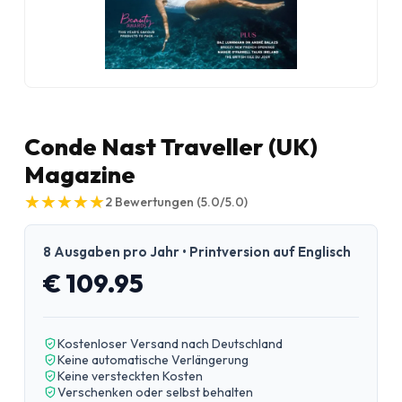
Conde Nast Traveller (UK)
Magazine
★
★
★
★
★
★
★
★
★
★
2
Bewertungen
(5.0/5.0)
8 Ausgaben pro Jahr • Printversion auf Englisch
€ 109.95
Kostenloser Versand nach Deutschland
Keine automatische Verlängerung
Keine versteckten Kosten
Verschenken oder selbst behalten