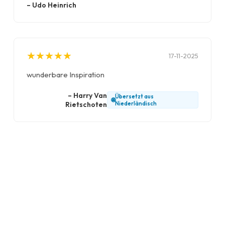
–
Udo Heinrich
★
★
★
★
★
★
★
★
★
★
17-11-2025
wunderbare Inspiration
–
Harry Van
Übersetzt aus
🌐
Rietschoten
Niederländisch