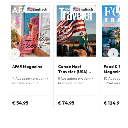
Englisch
Englisch
En
‹
›
AFAR Magazine
Conde Nast
Food & Trav
Traveler (USA)
Magazine
Magazine
4 Ausgaben pro Jahr •
8 Ausgaben pro Jahr •
10 Ausgaben p
Printversion auf
Printversion auf
• Printversion 
Englisch
Englisch
Englisch
€ 54.95
€ 74.95
€ 124.95