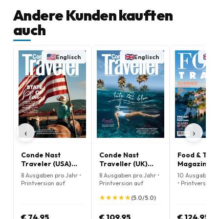
Andere Kunden kauften
auch
Englisch
Englisch
En
‹
›
Conde Nast
Conde Nast
Food & Trav
Traveler (USA)
Traveller (UK)
Magazine
Magazine
Magazine
8 Ausgaben pro Jahr •
8 Ausgaben pro Jahr •
10 Ausgaben p
Printversion auf
Printversion auf
• Printversion 
Englisch
Englisch
Englisch
★
★
★
★
★
★
★
★
★
★
(5.0/5.0)
€ 74.95
€ 109.95
€ 124.95