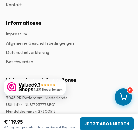
Kontakt
Informationen
Impressum
Allgemeine Geschäftsbedingungen
Datenschutzerklärung
Beschwerden
Unternehmensinformationen
9,3
★★★★★
1.251 Bewertungen
0
Firma
:
Maja Magazines
3043 PR Rotterdam, Niederlande
USt-IdNr.
:
NL817937778B01
Handelskammer
:
27300515
€ 119.95
JETZT ABONNIEREN
Unsere Shops
6 Ausgaben pro Jahr • Printversion auf Englisch
www.tijdschriftenzo.nl