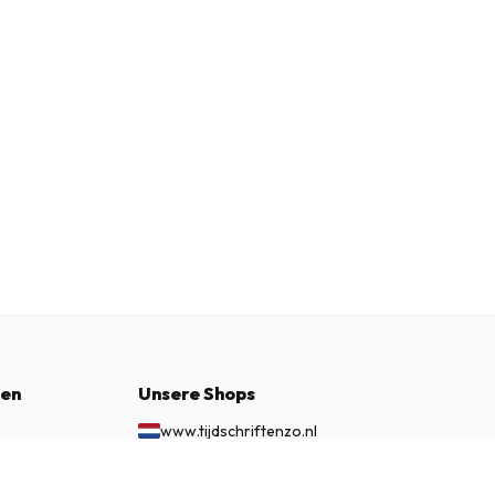
nen
Unsere Shops
www.tijdschriftenzo.nl
www.englischezeitschriften.de
€ 99.95
JETZT ABONNIEREN
www.magazinesenanglais.fr