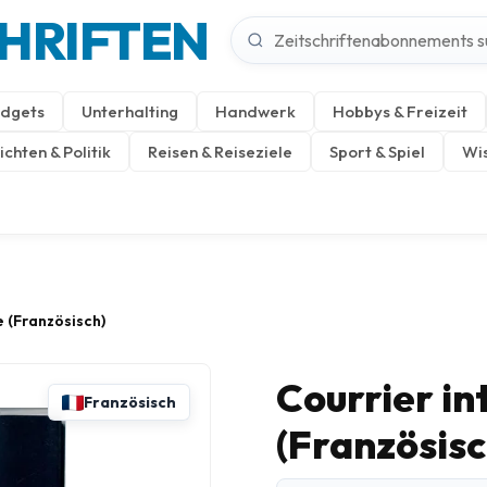
CHRIFTEN
dgets
Unterhalting
Handwerk
Hobbys & Freizeit
chten & Politik
Reisen & Reiseziele
Sport & Spiel
Wis
e (Französisch)
Courrier in
Französisch
(Französisc