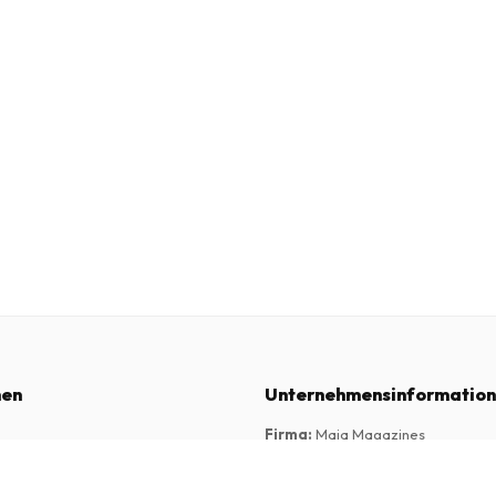
nen
Unternehmensinformatio
Firma
:
Maja Magazines
3043 PR Rotterdam, Niederlande
schäftsbedingungen
sisch)
USt-IdNr.
:
NL817937778B01