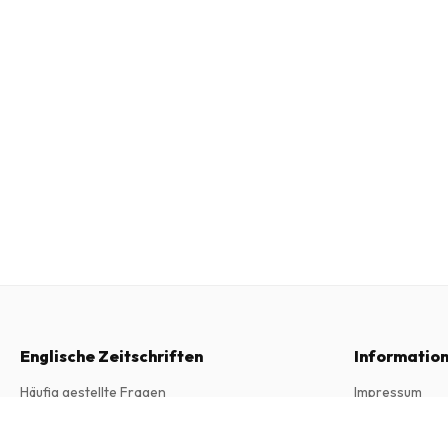
Englische Zeitschriften
Informatio
Häufig gestellte Fragen
Impressum
Widerrufsrecht
Allgemeine Ge
Courrier international Hors-série (Franzö