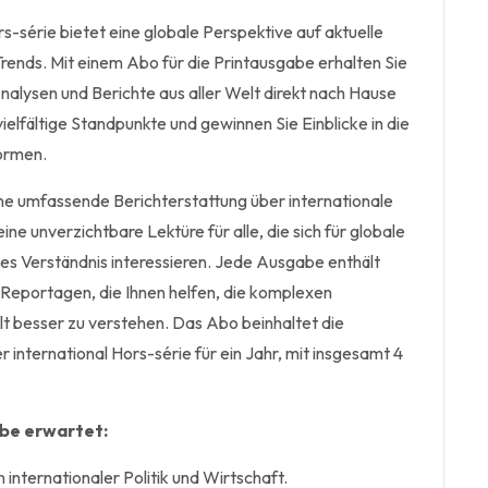
rs-série bietet eine globale Perspektive auf aktuelle
 Trends. Mit einem Abo für die Printausgabe erhalten Sie
 Analysen und Berichte aus aller Welt direkt nach Hause
vielfältige Standpunkte und gewinnen Sie Einblicke in die
formen.
ne umfassende Berichterstattung über internationale
ne unverzichtbare Lektüre für alle, die sich für globale
les Verständnis interessieren. Jede Ausgabe enthält
d Reportagen, die Ihnen helfen, die komplexen
besser zu verstehen. Das Abo beinhaltet die
 international Hors-série für ein Jahr, mit insgesamt 4
abe erwartet:
internationaler Politik und Wirtschaft.