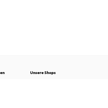
nen
Unsere Shops
www.tijdschriftenzo.nl
www.englischezeitschriften.de
€ 124.95
JETZT ABONNIEREN
www.magazinesenanglais.fr
www.rivisteininglese.it
www.papermagazines.com