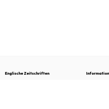
Englische Zeitschriften
Informatio
Häufig gestellte Fragen
Impressum
Cruise & Travel Magazine
Widerrufsrecht
Allgemeine Ge
6 Ausgaben pro Jahr • Printversion auf Englisch
Kontakt
Datenschutzer
Beschwerden