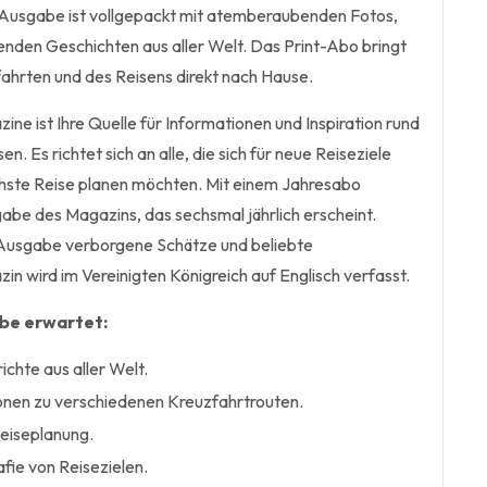
Ausgabe ist vollgepackt mit atemberaubenden Fotos,
renden Geschichten aus aller Welt. Das Print-Abo bringt
fahrten und des Reisens direkt nach Hause.
ine ist Ihre Quelle für Informationen und Inspiration rund
. Es richtet sich an alle, die sich für neue Reiseziele
ächste Reise planen möchten. Mit einem Jahresabo
gabe des Magazins, das sechsmal jährlich erscheint.
 Ausgabe verborgene Schätze und beliebte
n wird im Vereinigten Königreich auf Englisch verfasst.
abe erwartet:
ichte aus aller Welt.
ionen zu verschiedenen Kreuzfahrtrouten.
Reiseplanung.
fie von Reisezielen.