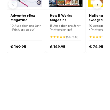
‹
›
AdventureBox
How It Works
National
Magazine
Magazine
Geographic
Magazine
10 Ausgaben pro Jahr
13 Ausgaben pro Jahr •
10 Ausgaben p
• Printversion auf
Printversion auf
• Printversion 
Englisch
Englisch
Englisch
★
★
★
★
★
★
★
★
★
★
★
★
★
★
★
★
★
★
★
★
(5.0/5.0)
(4.
€ 149.95
€ 149.95
€ 74.95