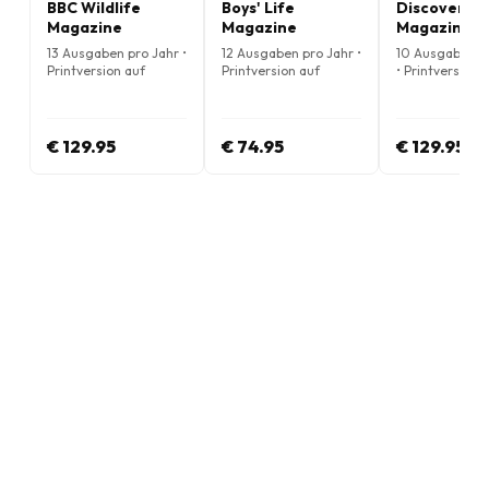
BBC Wildlife
Boys' Life
DiscoveryB
Magazine
Magazine
Magazine
13 Ausgaben pro Jahr •
12 Ausgaben pro Jahr •
10 Ausgaben p
Printversion auf
Printversion auf
• Printversion 
Englisch
Englisch
Englisch
€ 129.95
€ 74.95
€ 129.95