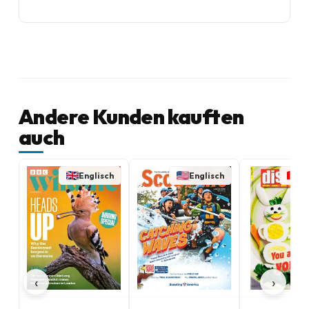
Andere Kunden kauften
auch
Englisch
Englisch
En
‹
›