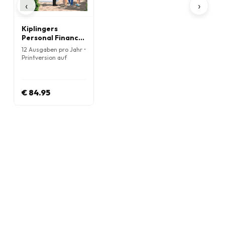
‹
›
Kiplingers
Personal Finance
Magazine
12 Ausgaben pro Jahr •
Printversion auf
Englisch
€ 84.95