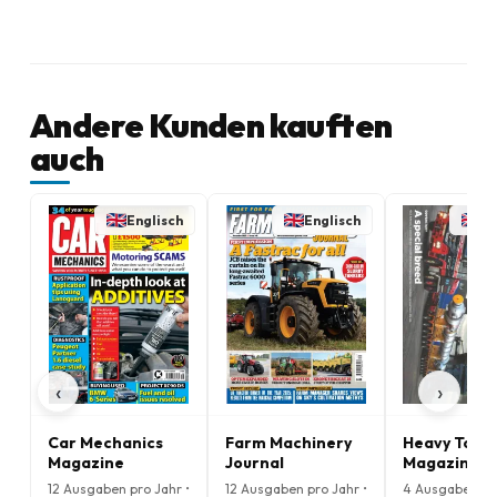
Andere Kunden kauften
auch
Englisch
Englisch
En
‹
›
Car Mechanics
Farm Machinery
Heavy Torq
Magazine
Journal
Magazine
12 Ausgaben pro Jahr •
12 Ausgaben pro Jahr •
4 Ausgaben pro