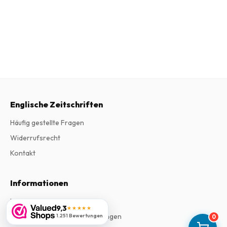
Englische Zeitschriften
Häufig gestellte Fragen
Widerrufsrecht
Kontakt
Informationen
Impressum
9,3
★★★★★
Allgemeine Geschäftsbedingungen
1.251 Bewertungen
0