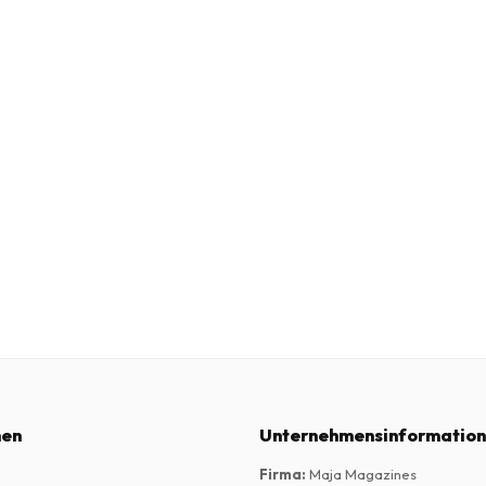
nen
Unternehmensinformatio
Firma
:
Maja Magazines