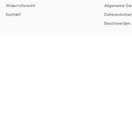
Widerrufsrecht
Allgemeine Ge
Kontakt
Datenschutzer
Beschwerden
Focus Storia (Italienisch)
12 Ausgaben pro Jahr • Printversion auf Italienisch