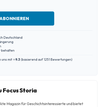
 ABONNIEREN
ch Deutschland
längerung
n
 behalten
 uns mit ⭐
9.3
(
basierend auf 1251 Bewertungen
)
 Focus Storia
ekte Magazin für Geschichtsinteressierte und bietet