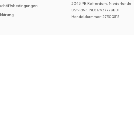
3043 PR Rotterdam, Niederlande
schäftsbedingungen
USt-IdNr.
:
NL817937778B01
klärung
Handelskammer
:
27300515
©
2026
Englische Zeitschriften