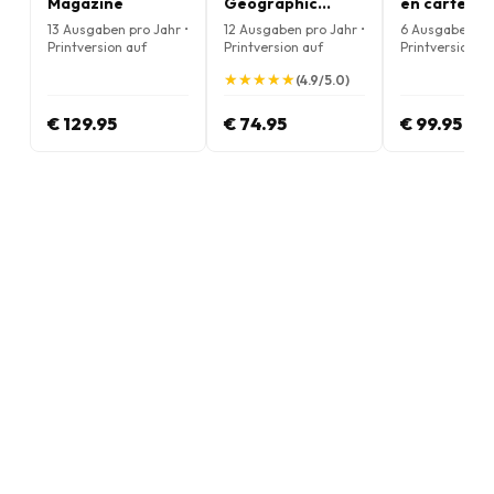
Magazine
Geographic
en cartes
(Englische
(Französisc
13 Ausgaben pro Jahr •
12 Ausgaben pro Jahr •
6 Ausgaben pro
Ausgabe)
Printversion auf
Printversion auf
Printversion au
Magazine
Englisch
Englisch
Französisch
★
★
★
★
★
★
★
★
★
★
(4.9/5.0)
€ 129.95
€ 74.95
€ 99.95