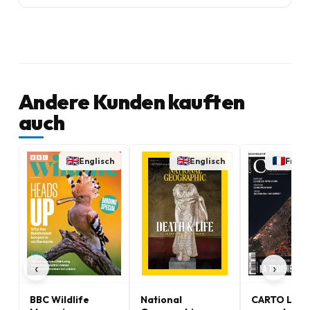
Andere Kunden kauften
auch
Englisch
Englisch
Franz
‹
›
BBC Wildlife
National
CARTO Le 