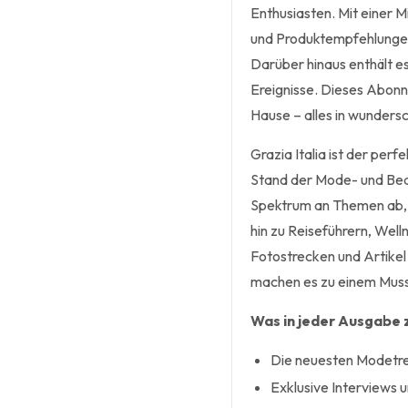
Enthusiasten. Mit einer 
und Produktempfehlungen b
Darüber hinaus enthält es
Ereignisse. Dieses Abonn
Hause – alles in wundersc
Grazia Italia ist der per
Stand der Mode- und Bea
Spektrum an Themen ab, 
hin zu Reiseführern, We
Fotostrecken und Artike
machen es zu einem Muss
Was in jeder Ausgabe z
Die neuesten Modetre
Exklusive Interviews 