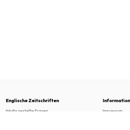
Englische Zeitschriften
Informatio
Häufig gestellte Fragen
Impressum
Widerrufsrecht
Allgemeine Ge
Grazia (Italienisch)
42 Ausgaben pro Jahr • Printversion auf Italienisch
Kontakt
Datenschutzer