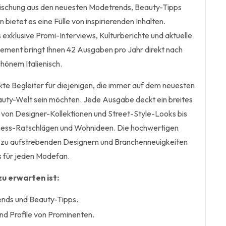
Mischung aus den neuesten Modetrends, Beauty-Tipps
ietet es eine Fülle von inspirierenden Inhalten.
 exklusive Promi-Interviews, Kulturberichte und aktuelle
ement bringt Ihnen 42 Ausgaben pro Jahr direkt nach
hönem Italienisch.
fekte Begleiter für diejenigen, die immer auf dem neuesten
uty-Welt sein möchten. Jede Ausgabe deckt ein breites
von Designer-Kollektionen und Street-Style-Looks bis
llness-Ratschlägen und Wohnideen. Die hochwertigen
l zu aufstrebenden Designern und Branchenneuigkeiten
 für jeden Modefan.
u erwarten ist:
nds und Beauty-Tipps.
und Profile von Prominenten.