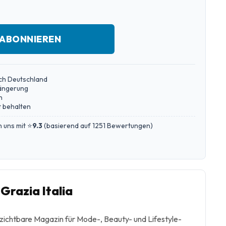
 ABONNIEREN
ch Deutschland
längerung
n
 behalten
 uns mit ⭐
9.3
(
basierend auf 1251 Bewertungen
)
razia Italia
erzichtbare Magazin für Mode-, Beauty- und Lifestyle-