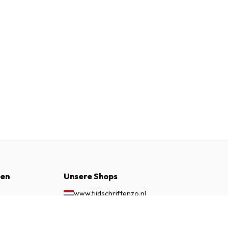
nen
Unsere Shops
www.tijdschriftenzo.nl
www.englischezeitschriften.de
€ 299.95
JETZT ABONNIEREN
www.magazinesenanglais.fr