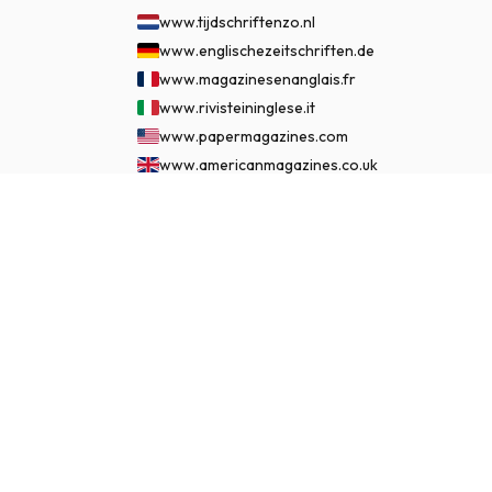
www.tijdschriftenzo.nl
www.englischezeitschriften.de
www.magazinesenanglais.fr
www.rivisteininglese.it
www.papermagazines.com
www.americanmagazines.co.uk
www.engelskatidskrifter.se
€ 134.95
www.internationalemagasiner.dk
JETZT ABONNIEREN
www.englanninkielisetlehdet.fi
www.revistaseningles.es
www.revistasemingles.pt