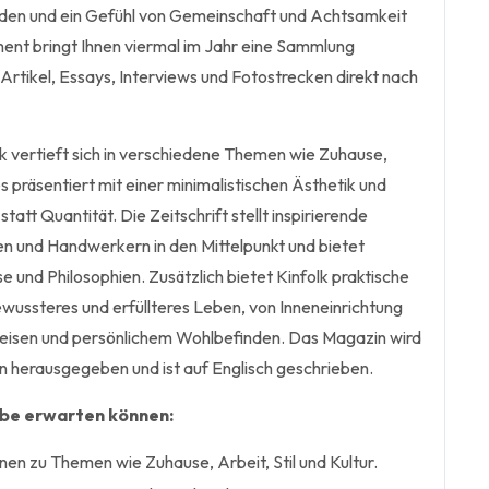
en und ein Gefühl von Gemeinschaft und Achtsamkeit
ent bringt Ihnen viermal im Jahr eine Sammlung
Artikel, Essays, Interviews und Fotostrecken direkt nach
 vertieft sich in verschiedene Themen wie Zuhause,
lles präsentiert mit einer minimalistischen Ästhetik und
tatt Quantität. Die Zeitschrift stellt inspirierende
n und Handwerkern in den Mittelpunkt und bietet
se und Philosophien. Zusätzlich bietet Kinfolk praktische
ewussteres und erfüllteres Leben, von Inneneinrichtung
Reisen und persönlichem Wohlbefinden. Das Magazin wird
en herausgegeben und ist auf Englisch geschrieben.
abe erwarten können:
nen zu Themen wie Zuhause, Arbeit, Stil und Kultur.