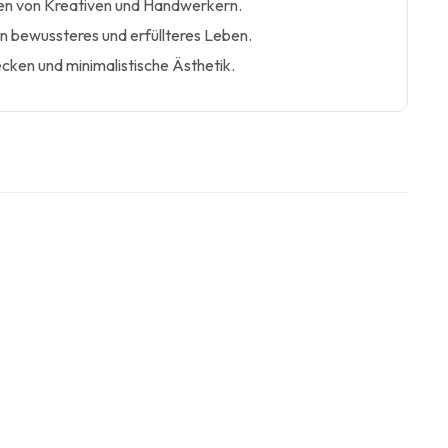
ten von Kreativen und Handwerkern.
in bewussteres und erfüllteres Leben.
ken und minimalistische Ästhetik.