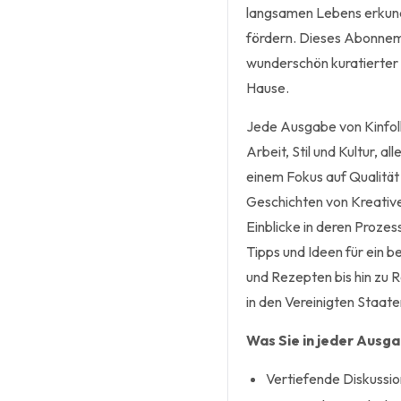
langsamen Lebens erkund
fördern. Dieses Abonnem
wunderschön kuratierter 
Hause.
Jede Ausgabe von Kinfolk
Arbeit, Stil und Kultur, a
einem Fokus auf Qualität s
Geschichten von Kreative
Einblicke in deren Prozes
Tipps und Ideen für ein b
und Rezepten bis hin zu 
in den Vereinigten Staat
Was Sie in jeder Ausg
Vertiefende Diskussio