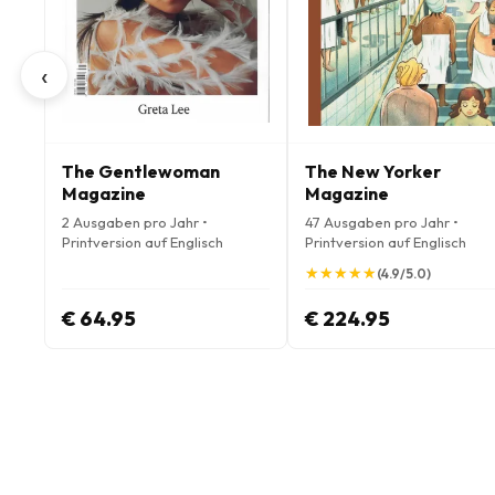
‹
The Gentlewoman
The New Yorker
Magazine
Magazine
2 Ausgaben pro Jahr •
47 Ausgaben pro Jahr •
Printversion auf Englisch
Printversion auf Englisch
★
★
★
★
★
★
★
★
★
★
(4.9/5.0)
€ 64.95
€ 224.95