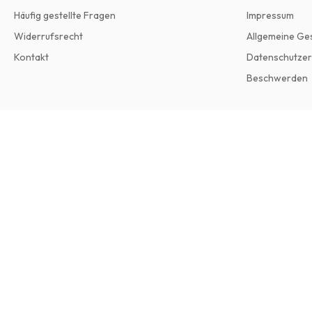
Häufig gestellte Fragen
Impressum
Widerrufsrecht
Allgemeine Ge
Kontakt
Datenschutzer
Beschwerden
Kinfolk Magazine
4 Ausgaben pro Jahr • Printversion auf Englisch