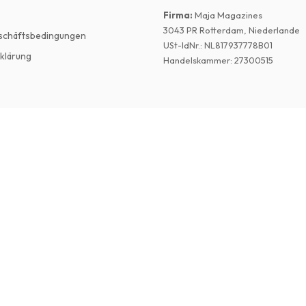
Firma
:
Maja Magazines
3043 PR Rotterdam, Niederlande
schäftsbedingungen
USt-IdNr.
:
NL817937778B01
klärung
Handelskammer
:
27300515