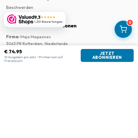
Beschwerden
9,3
★★★★★
1.251 Bewertungen
0
Unternehmensinformationen
Firma
:
Maja Magazines
3043 PR Rotterdam, Niederlande
USt-IdNr.
:
NL817937778B01
€ 74.95
JETZT
Handelskammer
:
27300515
10 Ausgaben pro Jahr • Printversion auf
ABONNIEREN
Französisch
Unsere Shops
www.tijdschriftenzo.nl
www.englischezeitschriften.de
www.magazinesenanglais.fr
www.rivisteininglese.it
www.papermagazines.com
www.americanmagazines.co.uk
www.engelskatidskrifter.se