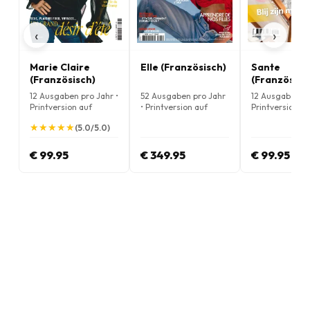
‹
›
Marie Claire
Elle (Französisch)
Sante
(Französisch)
(Französisc
12 Ausgaben pro Jahr •
52 Ausgaben pro Jahr
12 Ausgaben pr
Printversion auf
• Printversion auf
Printversion au
Französisch
Französisch
Französisch
★
★
★
★
★
★
★
★
★
★
(5.0/5.0)
€ 99.95
€ 349.95
€ 99.95