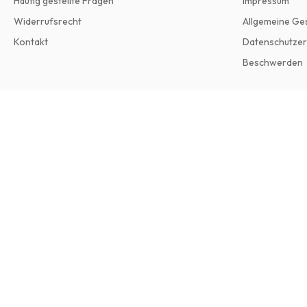
Häufig gestellte Fragen
Impressum
Widerrufsrecht
Allgemeine Ge
Kontakt
Datenschutzer
Beschwerden
Top Sante (UK) Magazine
12 Ausgaben pro Jahr • Printversion auf Englisch