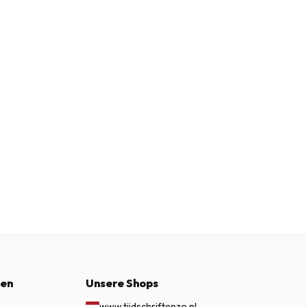
nen
Unsere Shops
www.tijdschriftenzo.nl