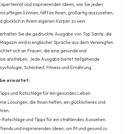
xpertenrat und inspirierenden Ideen, wie Sie jeden
s pflegen können, hilft es Ihnen, großartig auszusehen,
nd glücklich in Ihrem eigenen Körper zu sein.
rhalten Sie die gedruckte Ausgabe von Top Sante, die
 Magazin wird in englischer Sprache aus dem Vereinigten
richtet sich an Frauen, die eine gesunde und
e anstreben. Jede Ausgabe bietet tiefgehende
Psychologie, Schönheit, Fitness und Ernährung.
abe erwartet:
Tipps und Ratschläge für ein gesundes Leben.
me Lösungen, die Ihnen helfen, ein glücklicheres und
hren.
-Ratschläge und Tipps für ein strahlendes Aussehen.
Trends und inspirierenden Ideen, um fit und gesund zu