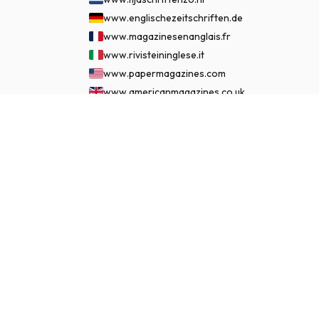
www.englischezeitschriften.de
www.magazinesenanglais.fr
www.rivisteininglese.it
www.papermagazines.com
www.americanmagazines.co.uk
www.engelskatidskrifter.se
€ 149.95
JETZT ABONNIEREN
www.internationalemagasiner.dk
www.englanninkielisetlehdet.fi
www.revistaseningles.es
www.revistasemingles.pt