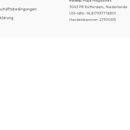
Firma
:
Maja Magazines
3043 PR Rotterdam, Niederlande
schäftsbedingungen
USt-IdNr.
:
NL817937778B01
klärung
Handelskammer
:
27300515
©
2026
Englische Zeitschriften