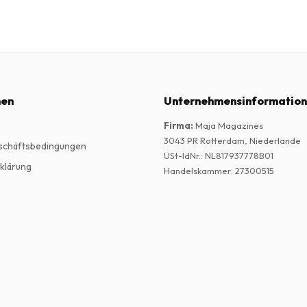
nen
Unternehmensinformatio
Firma
:
Maja Magazines
3043 PR Rotterdam, Niederlande
schäftsbedingungen
USt-IdNr.
:
NL817937778B01
klärung
Handelskammer
:
27300515