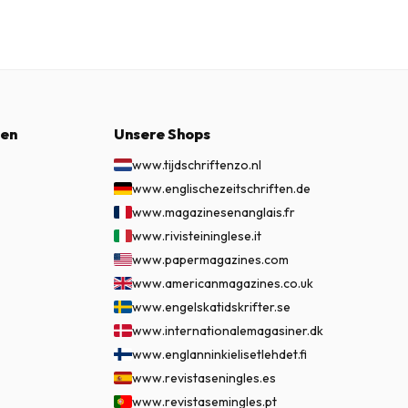
nen
Unsere Shops
www.tijdschriftenzo.nl
www.englischezeitschriften.de
www.magazinesenanglais.fr
www.rivisteininglese.it
www.papermagazines.com
www.americanmagazines.co.uk
www.engelskatidskrifter.se
www.internationalemagasiner.dk
www.englanninkielisetlehdet.fi
www.revistaseningles.es
www.revistasemingles.pt