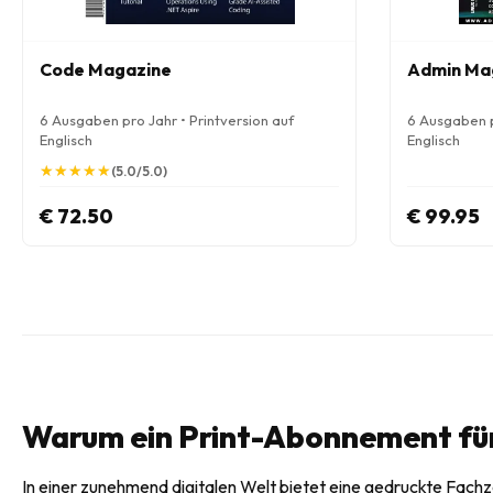
Code Magazine
Admin Ma
6 Ausgaben pro Jahr • Printversion auf
6 Ausgaben p
Englisch
Englisch
★
★
★
★
★
★
★
★
★
★
(5.0/5.0)
€ 72.50
€ 99.95
Warum ein Print-Abonnement fü
In einer zunehmend digitalen Welt bietet eine gedruckte Fachz