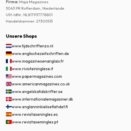
Firma
:
Maja Magazines
3043 PR Rotterdam, Niederlande
USt-IdNr.
:
NL817937778B01
Handelskammer
:
27300515
Unsere Shops
www.tijdschriftenzo.nl
www.englischezeitschriften.de
www.magazinesenanglais.fr
www.rivisteininglese.it
www.papermagazines.com
www.americanmagazines.co.uk
www.engelskatidskrifter.se
www.internationalemagasiner.dk
www.englanninkielisetlehdet.fi
www.revistaseningles.es
www.revistasemingles.pt