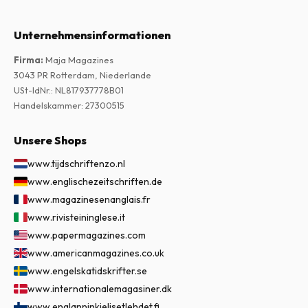
Unternehmensinformationen
Firma
:
Maja Magazines
3043 PR Rotterdam, Niederlande
USt-IdNr.
:
NL817937778B01
Handelskammer
:
27300515
Unsere Shops
www.tijdschriftenzo.nl
www.englischezeitschriften.de
www.magazinesenanglais.fr
www.rivisteininglese.it
www.papermagazines.com
www.americanmagazines.co.uk
www.engelskatidskrifter.se
www.internationalemagasiner.dk
www.englanninkielisetlehdet.fi