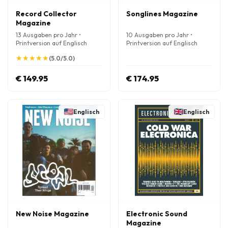
Record Collector
Songlines Magazine
Magazine
13 Ausgaben pro Jahr •
10 Ausgaben pro Jahr •
Printversion auf Englisch
Printversion auf Englisch
★
★
★
★
★
★
★
★
★
★
(5.0/5.0)
€ 149.95
€ 174.95
Englisch
Englisch
New Noise Magazine
Electronic Sound
Magazine