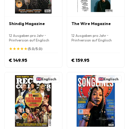
Shindig Magazine
The Wire Magazine
12 Ausgaben pro Jahr •
12 Ausgaben pro Jahr •
Printversion auf Englisch
Printversion auf Englisch
★
★
★
★
★
★
★
★
★
★
(5.0/5.0)
€ 149.95
€ 159.95
Englisch
Englisch