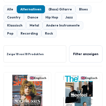
Alle
Alternativen
(Bass) Gitarre
Blues
Country
Dance
Hip Hop
Jazz
Klassisch
Metal
Andere Instrumente
Pop
Recording
Rock
Filter anzeigen
Zeige 18 von 18 Produkten
Englisch
Englisch